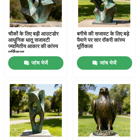
फैक्टरी यात्रा
चौकों के लिए बड़ी आउटडोर
बगीचे की सजावट के लिए बड़े
गुणवत्ता नियंत्रण
आधुनिक धातु सजावटी
पैमाने पर सार रॉकरी कांस्य
ज्यामितीय आकार की कांस्य
मूर्तिकला
मूर्तिकला
हमसे संपर्क करें
जांच भेजें
जांच भेजें
एक बोली का अनुरोध
जाली धातु की मूर्ति
कांस्य मूर्तियाँ मूर्तिकला
कस्टम कांस्य मूर्तिकला