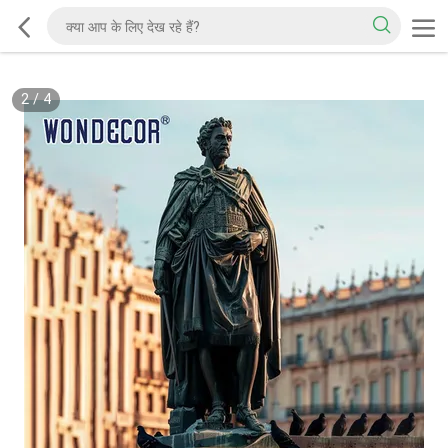
2
/
4