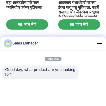
बड़ा आउटडोर पार्क सार
आदमकद यथार्थवादी कांस्य
ज्यामितीय कांस्य मूर्तिकला
ईगल धातु पशु मूर्तिकला, बाहरी
सजावट और लैंडस्केप आभूषण
धातु दीवार कला मूर्तिकला
के लिए हस्तनिर्मित कलाकृति
जांच भेजें
जांच भेजें
पानी का फव्वारा मूर्तिकला
कास्टिंग स्टेनलेस स्टील मूर्तिकला
Sales Manager
होम
हमारे बारे में
हमसे संपर्क करें
Desktop Site
Sitemap
Privacy Policy
लक्जरी रिसेप्शन डेस्क
8:56 AM
Good day, what product are you looking 
गुणवत्ता
जाली धातु की मूर्ति
चीन का कारखाना.Copyright ©
लक्जरी फर्नीचर कला
for?
2026 Beijing Wonders Technology Co., Ltd.. All
Rights Reserved.
कोर्टेन स्टील मूर्तिकला
कांस्य घंटियाँ डालें